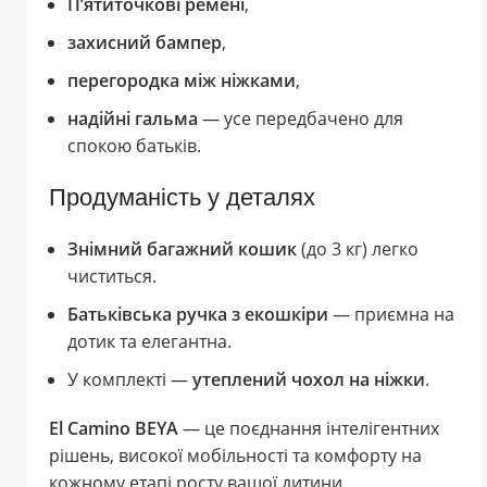
П’ятиточкові ремені
,
захисний бампер
,
перегородка між ніжками
,
надійні гальма
— усе передбачено для
спокою батьків.
Продуманість у деталях
Знімний багажний кошик
(до 3 кг) легко
чиститься.
Батьківська ручка з екошкіри
— приємна на
дотик та елегантна.
У комплекті —
утеплений чохол на ніжки
.
El Camino BEYA
— це поєднання інтелігентних
рішень, високої мобільності та комфорту на
кожному етапі росту вашої дитини.