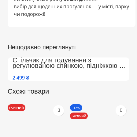
вибір для щоденних прогулянок — у місті, парку
чи подорожі!
Нещодавно переглянуті
Стільчик для годування з
регулюваною спинкою, підніжкою на
колесах Преміум (Бежево-Білий)
₴
Схожі товари
ГАРЯЧИЙ
-17%
-
ГАРЯЧИЙ
Г