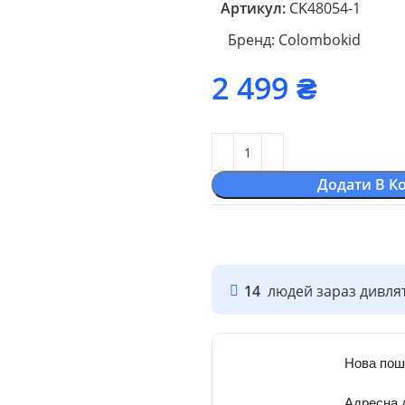
Артикул:
CK48054-1
Бренд:
Colombokid
₴
Додати В К
14
людей зараз дивлят
Нова пош
Адресна 