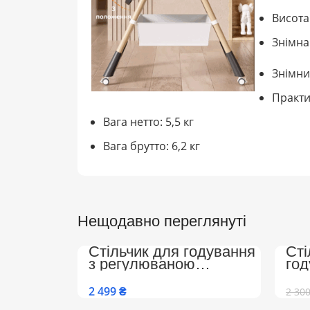
Висота
Знімна
Знімни
Практи
Вага нетто: 5,5 кг
Вага брутто: 6,2 кг
Нещодавно переглянуті
Стільчик для годування
Сті
з регулюваною
го
спинкою, підніжкою на
Col
колесах Преміум
та 
₴
2 30
(Бежево-Білий)
спи