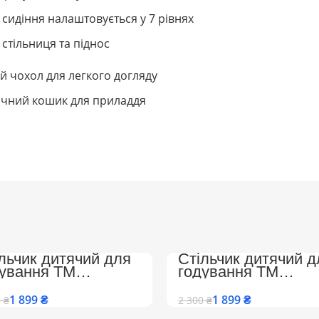
 сидіння налаштовується у 7 рівнях
 стільниця та піднос
й чохол для легкого догляду
чний кошик для приладдя
льчик дитячий для
Стільчик дитячий д
дування ТМ
годування ТМ
ombokid з підніжкою
Colombokid з підні
регульованою
та регульованою
1 899
₴
1 899
₴
0
₴
2 300
₴
нкою (CK-1692Beige)
спинкою (CK-1692)