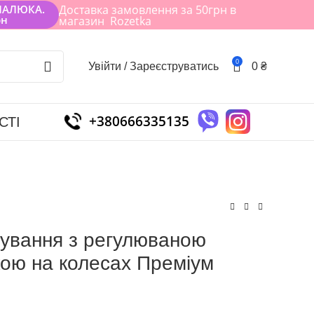
МАЛЮКА.
Доставка замовлення за 50грн в
рн
магазин Rozetka
0
Увійти / Зареєструватись
0
₴
+380666335135
СТІ
дування з регулюваною
кою на колесах Преміум
₴
₴
₴
₴