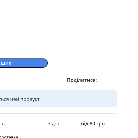
ошик
Поділитися:
ься цей продукт!
1-3 дні
від 80 грн
та
доставка