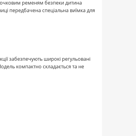
 5-точковим ременям безпеки дитина
ьниці передбачена спеціальна виїмка для
укції забезпечують широкі регульовані
 Модель компактно складається та не