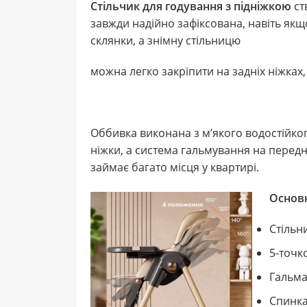
Стільчик для годування з підніжкою
ст
завжди надійно зафіксована, навіть якщ
склянки, а знімну стільницю
можна легко закріпити на задніх ніжках,
Оббивка виконана з м’якого водостійког
ніжки, а система гальмування на передні
займає багато місця у квартирі.
Основн
Стільн
5-точк
Гальма 
Спинка