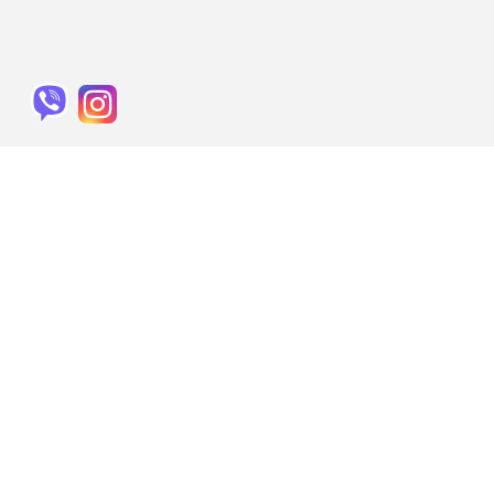
ДЛЯ КЛІЄНТА
Договір публічної оферти
Мій аккаунт
Оформлення замовлення
Контакти
Доставка і оплата
Обмін/Повернення товару
Політика конфіденційності
КОНТАКТИ