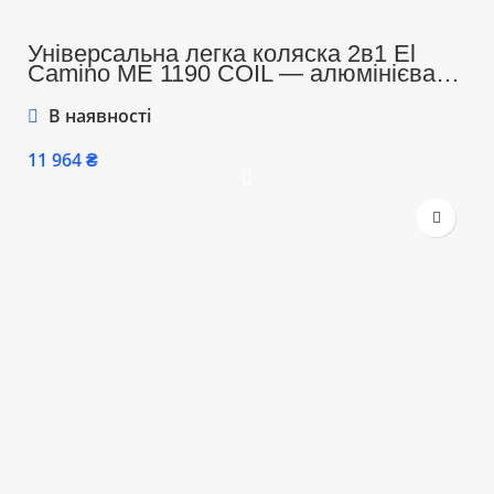
Універсальна легка коляска 2в1 El
Camino ME 1190 COIL — алюмінієва
рама, амортизація, до 22 кг, складання
книжкою, комплект аксесуарів, синій
В наявності
колір
₴