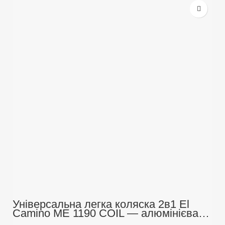
Універсальна легка коляска 2в1 El
Camino ME 1190 COIL — алюмінієва
рама, амортизація, до 22 кг, складання