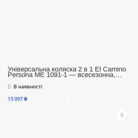
Універсальна коляска 2 в 1 El Camino
Persona ME 1091-1 — всесезонна,
легка, з подвійною вентиляцією та
компактним блоком для прогулянок,
В наявності
сірий колір
₴