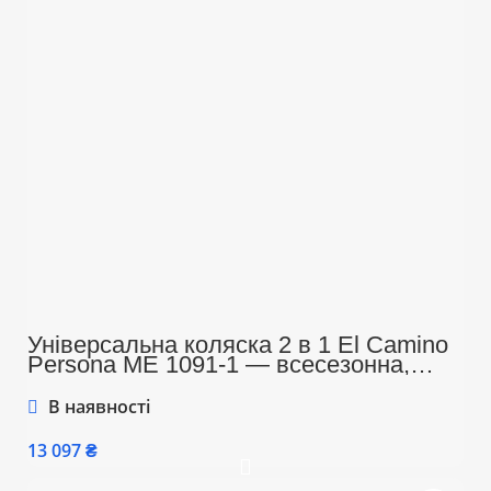
Універсальна коляска 2 в 1 El Camino
Persona ME 1091-1 — всесезонна,
легка, з подвійною вентиляцією та
компактним блоком для прогулянок,
В наявності
чорний колір
₴