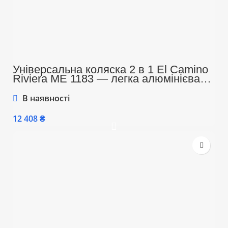
Універсальна коляска 2 в 1 El Camino
Riviera ME 1183 — легка алюмінієва
рама, до 22 кг, амортизація, складання
книжкою, комплект аксесуарів, синій
В наявності
колір
₴