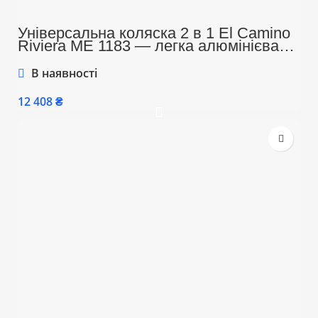
Універсальна коляска 2 в 1 El Camino
Riviera ME 1183 — легка алюмінієва
рама, до 22 кг, амортизація, складання
книжкою, комплект аксесуарів,
В наявності
рожевий колір
₴