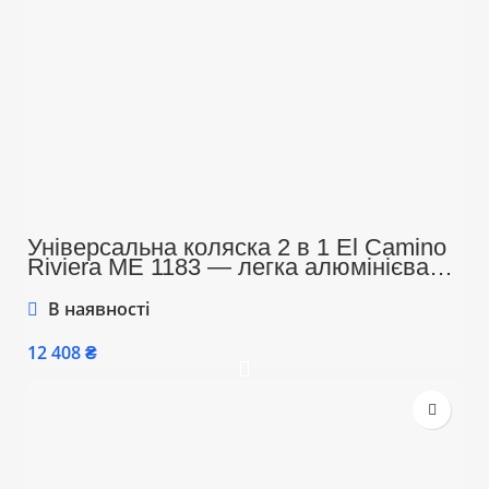
Універсальна коляска 2 в 1 El Camino
Riviera ME 1183 — легка алюмінієва
рама, до 22 кг, амортизація, складання
книжкою, комплект аксесуарів, сірий
В наявності
колір
₴