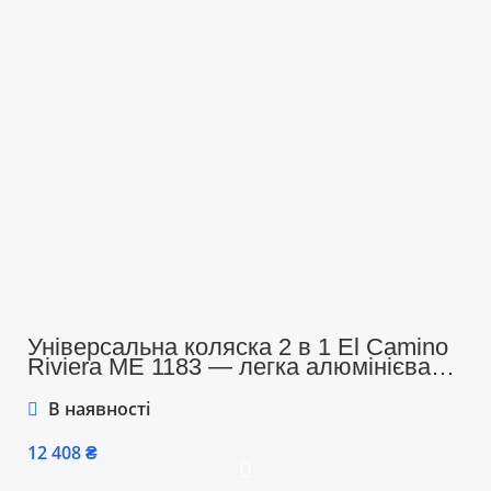
Універсальна коляска 2 в 1 El Camino
Riviera ME 1183 — легка алюмінієва
рама, до 22 кг, амортизація, складання
книжкою, комплект аксесуарів, чорний
В наявності
колір
₴