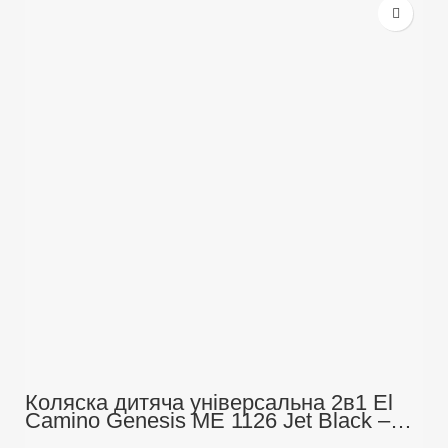
Коляска дитяча універсальна 2в1 El
Camino Genesis ME 1126 Jet Black –
алюмінієва рама, знімна люлька,