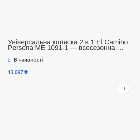
Універсальна коляска 2 в 1 El Camino
Persona ME 1091-1 — всесезонна,
легка, з подвійною вентиляцією та
компактним блоком для прогулянок,
В наявності
бежевий колір
₴