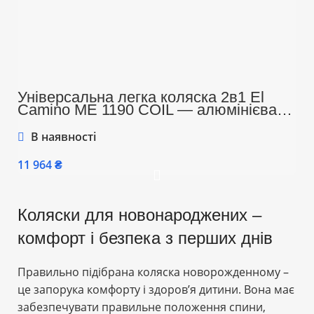
Універсальна легка коляска 2в1 El
Camino ME 1190 COIL — алюмінієва
рама, амортизація, до 22 кг, складання
книжкою, комплект аксесуарів, сірий
В наявності
колір
₴
Коляски для новонароджених –
комфорт і безпека з перших днів
Правильно підібрана коляска новорожденному –
це запорука комфорту і здоров’я дитини. Вона має
забезпечувати правильне положення спини,