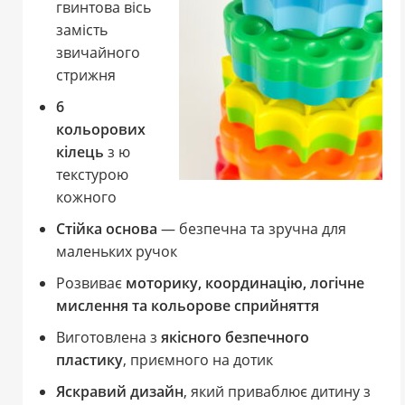
гвинтова вісь
замість
звичайного
стрижня
6
кольорових
кілець
з ю
текстурою
кожного
Стійка основа
— безпечна та зручна для
маленьких ручок
Розвиває
моторику, координацію, логічне
мислення та кольорове сприйняття
Виготовлена з
якісного безпечного
пластику
, приємного на дотик
Яскравий дизайн
, який приваблює дитину з