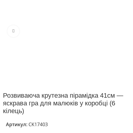
Клацніть, щоб збільшити
Розвиваюча крутезна пірамідка 41см —
яскрава гра для малюків у коробці (6
кілець)
Артикул:
CK17403