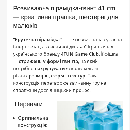
Розвиваюча пірамідка-гвинт 41 cm
— креативна іграшка, шестерні для
малюків
“Крутезна пірамідка”
— це незвична та сучасна
інтерпретація класичної дитячої іграшки від
українського бренду
4FUN Game Club
. Її фішка
—
стрижень у формі гвинта
, на який
потрібно
накручувати
яскраві кільця
різних
розмірів, форм і текстур
. Така
конструкція перетворює звичайну гру на
справжній дослідницький процес!
Переваги:
Оригінальна
конструкція
: