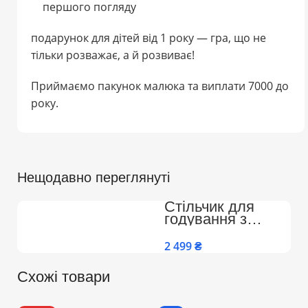
першого погляду
подарунок для дітей від 1 року — гра, що не
тільки розважає, а й розвиває!
Приймаємо пакунок малюка та виплати 7000 до
року.
Нещодавно переглянуті
Стільчик для
годування з
регулюваною
спинкою,
₴
підніжкою на
колесах Преміум
Схожі товари
(Бежево-Білий)