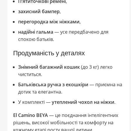
П’ятиточкові ремені
,
захисний бампер
,
перегородка між ніжками
,
надійні гальма
— усе передбачено для
спокою батьків.
Продуманість у деталях
Знімний багажний кошик
(до 3 кг) легко
чиститься.
Батьківська ручка з екошкіри
— приємна на
дотик та елегантна.
У комплекті —
утеплений чохол на ніжки
.
El Camino BEYA
— це поєднання інтелігентних
рішень, високої мобільності та комфорту на
кожному етапі росту вашої дитини.