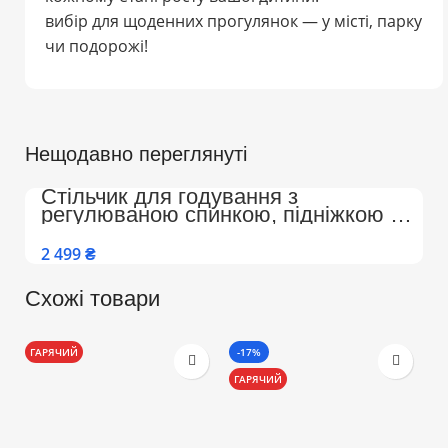
вибір для щоденних прогулянок — у місті, парку
чи подорожі!
Нещодавно переглянуті
Стільчик для годування з
регулюваною спинкою, підніжкою на
колесах Преміум (Бежево-Білий)
₴
Схожі товари
ГАРЯЧИЙ
-17%
-
ГАРЯЧИЙ
Г