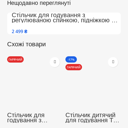
Нещодавно переглянуті
Стільчик для годування з
регулюваною спинкою, підніжкою на
колесах Преміум (Бежево-Білий)
₴
Схожі товари
ГАРЯЧИЙ
-17%
-
ГАРЯЧИЙ
Г
Стільчик для
Стільчик дитячий
С
годування з
для годування ТМ
д
регулюваною
Colombokid з
C