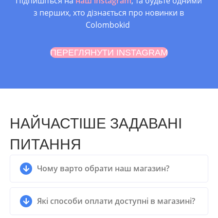
Підпишіться на
наш instagram
, та будьте одними
3.5 років, Від 3 років,
з перших, хто дізнається про новинки в
2.5 роки
Colombokid
ПЕРЕГЛЯНУТИ INSTAGRAM
НАЙЧАСТІШЕ ЗАДАВАНІ
ПИТАННЯ
Чому варто обрати наш магазин?
Які способи оплати доступні в магазині?