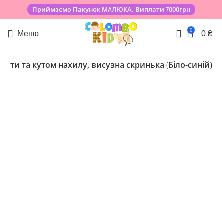
Приймаємо Пакунок МАЛЮКА. Виплати 7000грн
0
Меню
0
₴
оти та кутом нахилу, висувна скринька (Біло-синій)