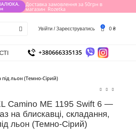
МАЛЮКА.
Доставка замовлення за 50грн в
рн
магазин Rozetka
0
Увійти / Зареєструватись
0
₴
+380666335135
СТІ
а під льон (Темно-Сірий)
EL Camino ME 1195 Swift 6 —
 лаз на блискавці, складання,
під льон (Темно-Сірий)