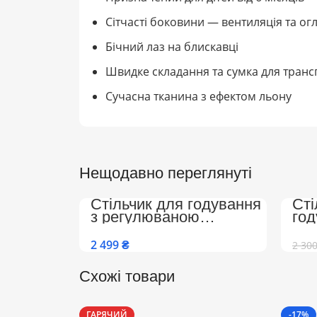
Сітчасті боковини — вентиляція та ог
Бічний лаз на блискавці
Швидке складання та сумка для тран
Сучасна тканина з ефектом льону
Нещодавно переглянуті
Стільчик для годування
Сті
з регулюваною
го
спинкою, підніжкою на
Col
колесах Преміум
та 
₴
2 30
(Бежево-Білий)
спи
Схожі товари
ГАРЯЧИЙ
-17%