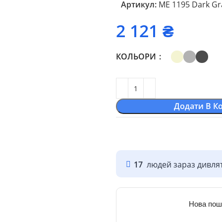
Артикул:
ME 1195 Dark Gr
₴
КОЛЬОРИ
Додати В К
17
людей зараз дивлят
Нова пош