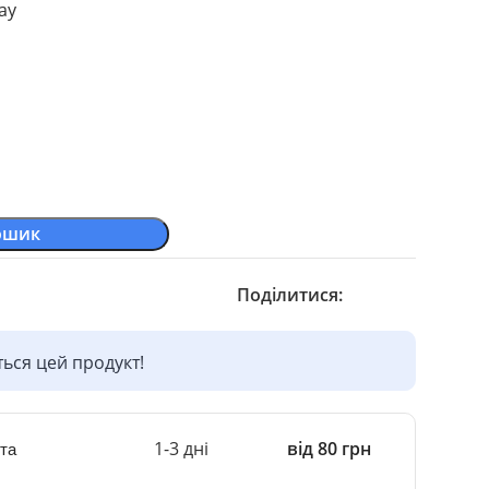
ay
ошик
Поділитися:
ься цей продукт!
1-3 дні
від 80 грн
та