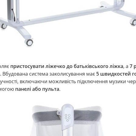
воляє
пристосувати ліжечко до батьківського ліжка
, а
7 
ру. Вбудована система заколисування має
5 швидкостей г
учності, включаючи можливість підключення музики че
омогою
панелі або пульта
.