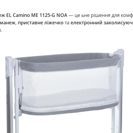
еж EL Camino ME 1125-G NOA
— це ьне рішення для комфо
манеж
,
приставне ліжечко
та
електронний заколисуюч
.