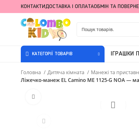
КОНТАКТИ
ДОСТАВКА І ОПЛАТА
ОБМІН ТА ПОВЕРН
ІГРАШКИ П
КАТЕГОРІЇ ТОВАРІВ
Головна
Дитяча кімната
Манежі та приставн
Ліжечко-манеж EL Camino ME 1125-G NOA — матр
Клацніть, щоб збільшити