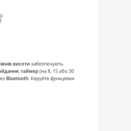
рівнів висоти
забезпечують
ойдання
,
таймер
(на 8, 15 або 30
рез
Bluetooth
. Керуйте функціями