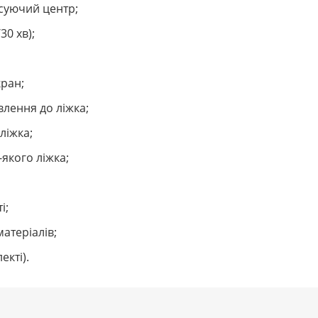
исуючий центр;
30 хв);
кран;
влення до ліжка;
ліжка;
-якого ліжка;
і;
атеріалів;
екті).