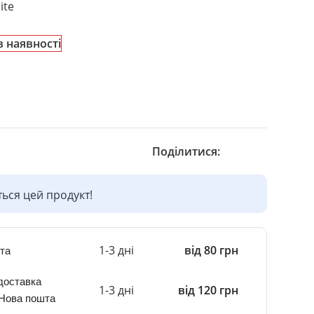
ite
в наявності
Поділитися:
ься цей продукт!
1-3 дні
від 80 грн
та
доставка
1-3 дні
від 120 грн
 Нова пошта