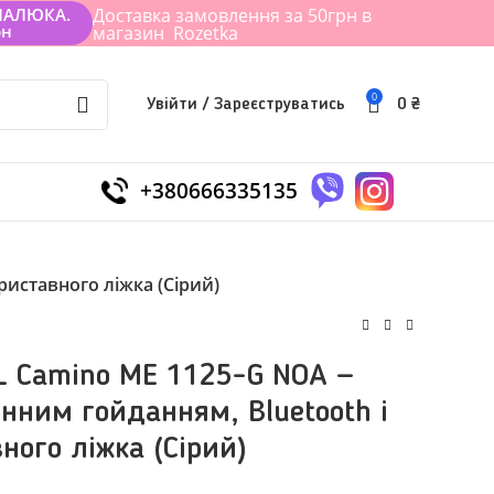
МАЛЮКА.
Доставка замовлення за 50грн в
рн
магазин Rozetka
0
Увійти / Зареєструватись
0
₴
+380666335135
риставного ліжка (Сірий)
L Camino ME 1125-G NOA —
онним гойданням, Bluetooth і
ного ліжка (Сірий)