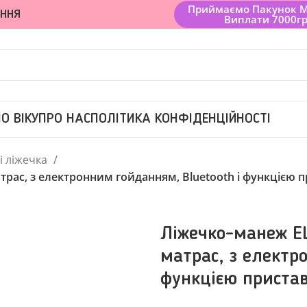
Приймаємо Пакунок 
ЕННЯ
Виплати 7000г
О ВІКУ
ПРО НАС
ПОЛІТИКА КОНФІДЕНЦІЙНОСТІ
і ліжечка
ас, з електронним гойданням, Bluetooth і функцією п
Ліжечко-манеж E
матрас, з електр
функцією пристав