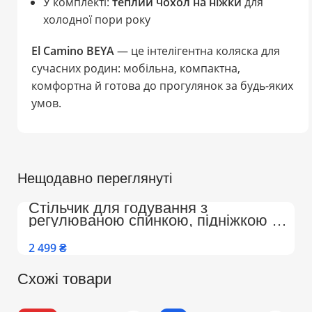
У комплекті:
теплий чохол на ніжки
для
холодної пори року
El Camino BEYA
— це інтелігентна коляска для
сучасних родин: мобільна, компактна,
комфортна й готова до прогулянок за будь-яких
умов.
Нещодавно переглянуті
Стільчик для годування з
регулюваною спинкою, підніжкою на
колесах Преміум (Бежево-Білий)
₴
Схожі товари