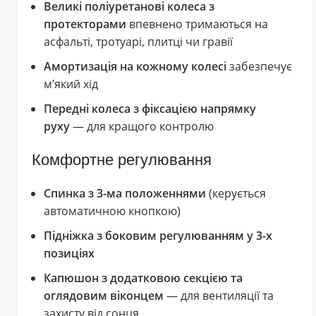
Великі поліуретанові колеса з
протекторами
впевнено тримаються на
асфальті, тротуарі, плитці чи гравії
Амортизація на кожному колесі
забезпечує
м’який хід
Передні колеса з фіксацією напрямку
руху
— для кращого контролю
Комфортне регулювання
Спинка з 3-ма положеннями
(керується
автоматичною кнопкою)
Підніжка з боковим регулюванням у 3-х
позиціях
Капюшон з додатковою секцією та
оглядовим віконцем
— для вентиляції та
захисту від сонця