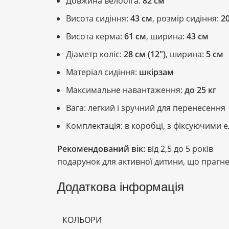
Довжина велобіга:
82 см
Висота сидіння:
43 см
, розмір сидіння:
2
Висота керма:
61 см
, ширина:
43 см
Діаметр коліс:
28 см (12″)
, ширина:
5 см
Матеріал сидіння:
шкірзам
Максимальне навантаження:
до 25 кг
Вага: легкий і зручний для перенесення
Комплектація: в коробці, з фіксуючими
Рекомендований вік:
від 2,5 до 5 років
подарунок для активної дитини, що прагне
Додаткова інформація
КОЛЬОРИ