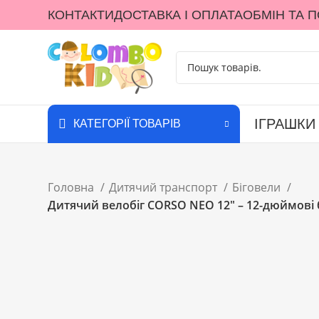
КОНТАКТИ
ДОСТАВКА І ОПЛАТА
ОБМІН ТА 
ІГРАШКИ
КАТЕГОРІЇ ТОВАРІВ
Головна
Дитячий транспорт
Біговели
Дитячий велобіг CORSO NEO 12″ – 12-дюймові б
Клацніть, щоб збільшити