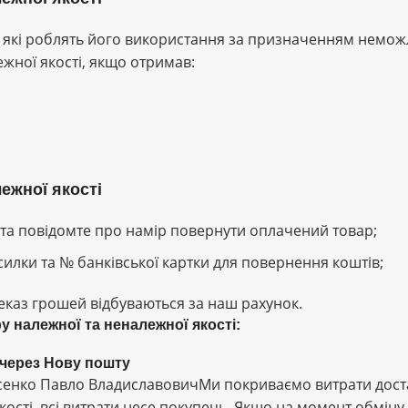
ки, які роблять його використання за призначенням немо
жної якості, якщо отримав:
ежної якості
та повідомте про намір повернути оплачений товар;
силки та № банківської картки для повернення коштів;
ереказ грошей відбуваються за наш рахунок.
у належної та неналежної якості:
 через Нову пошту
енко Павло ВладиславовичМи покриваємо витрати достав
кості, всі витрати несе покупець. Якщо на момент обміну 