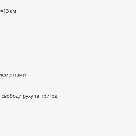
0×13 см
 елементами
 свободи руху та пригод!