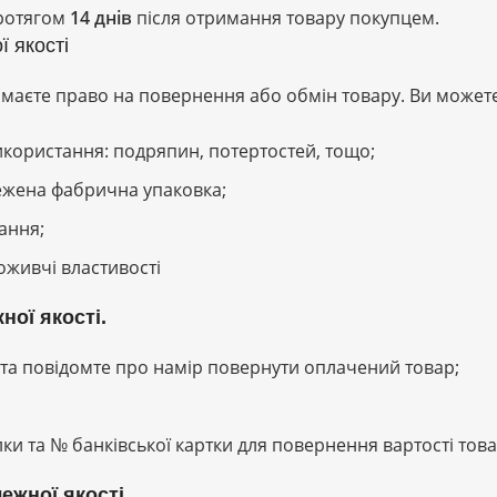
протягом
14 днів
після отримання товару покупцем.
 якості
 маєте право на повернення або обмін товару. Ви может
 використання: подряпин, потертостей, тощо;
ежена фабрична упаковка;
ання;
поживчі властивості
ої якості.
та повідомте про намір повернути оплачений товар;
ки та № банківської картки для повернення вартості това
ежної якості