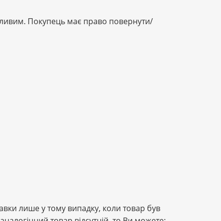
жливим. Покупець має право повернути/
ки лише у тому випадку, коли товар був
аналогічний товар відсутній, то Ви можете: