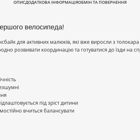
ОПИС
ДОДАТКОВА ІНФОРМАЦІЯ
ОБМІН ТА ПОВЕРНЕННЯ
першого велосипеда!
нсбайк для активних малюків, які вже виросли з толокара 
родно розвивати координацію та готуватися до їзди на с
ічність
 безшумні
ння
ідлаштовується під зріст дитини
мостійно вчиться балансувати