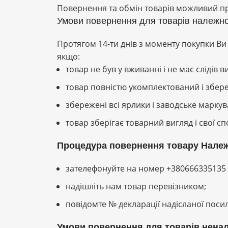
Повернення та обмін товарів можливий 
Умови повернення для товарів належної
Протягом 14-ти днів з моменту покупки Ви
якщо:
товар не був у вживанні і не має слідів
товар повністю укомплектований і збер
збережені всі ярлики і заводське маркув
товар зберігає товарний вигляд і свої с
Процедура повернення товару Належн
зателефонуйте на номер +380666335135 
надішліть нам товар перевізником;
повідомте № декларації надісланої посил
Умови повернення для товарів ненал