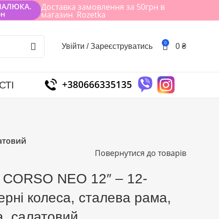
МАЛЮКА.
Доставка замовлення за 50грн в
рн
магазин Rozetka
0
Увійти / Зареєструватись
0
₴
+380666335135
СТІ
латовий
Повернутися до товарів
г CORSO NEO 12″ – 12-
рні колеса, сталева рама,
а, салатовий