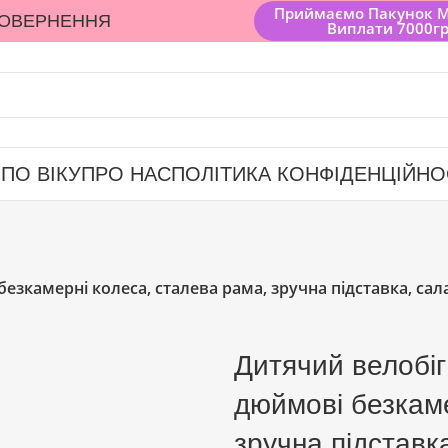
Приймаємо Пакунок 
ПОВЕРНЕННЯ
Виплати 7000г
 ПО ВІКУ
ПРО НАС
ПОЛІТИКА КОНФІДЕНЦІЙНО
езкамерні колеса, сталева рама, зручна підставка, са
Дитячий велобі
дюймові безкаме
зручна підставк