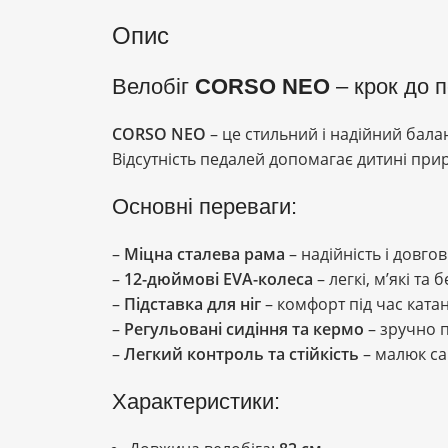
Опис
Велобіг
CORSO NEO
– крок до 
CORSO NEO
– це стильний і надійний бала
Відсутність педалей допомагає дитині при
Основні переваги:
–
Міцна сталева рама
– надійність і довгов
–
12-дюймові EVA-колеса
– легкі, м’які та
–
Підставка для ніг
– комфорт під час ката
–
Регульовані сидіння та кермо
– зручно п
–
Легкий контроль та стійкість
– малюк са
Характеристики: