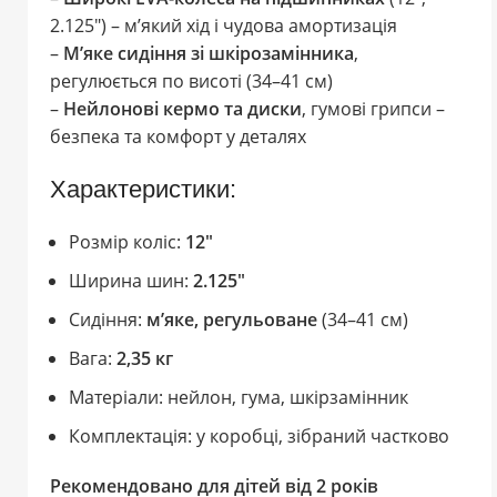
2.125″) – м’який хід і чудова амортизація
–
М’яке сидіння зі шкірозамінника
,
регулюється по висоті (34–41 см)
–
Нейлонові кермо та диски
, гумові грипси –
безпека та комфорт у деталях
Характеристики:
Розмір коліс:
12″
Ширина шин:
2.125″
Сидіння:
м’яке, регульоване
(34–41 см)
Вага:
2,35 кг
Матеріали: нейлон, гума, шкірзамінник
Комплектація: у коробці, зібраний частково
Рекомендовано для дітей від 2 років