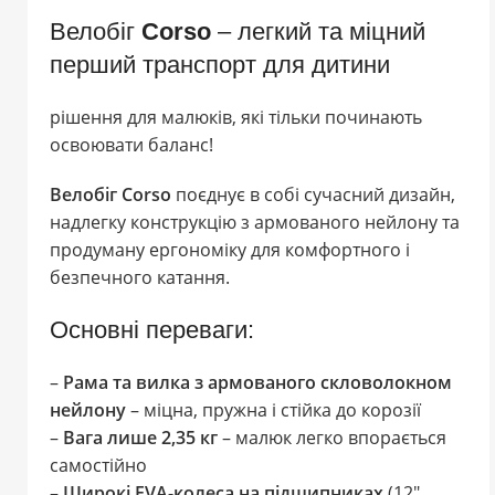
Велобіг
Corso
– легкий та міцний
перший транспорт для дитини
рішення для малюків, які тільки починають
освоювати баланс!
Велобіг Corso
поєднує в собі сучасний дизайн,
надлегку конструкцію з армованого нейлону та
продуману ергономіку для комфортного і
безпечного катання.
Основні переваги:
–
Рама та вилка з армованого скловолокном
нейлону
– міцна, пружна і стійка до корозії
–
Вага лише 2,35 кг
– малюк легко впорається
самостійно
–
Широкі EVA-колеса на підшипниках
(12″,