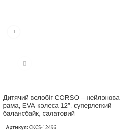
Клацніть, щоб збільшити
Дитячий велобіг CORSO – нейлонова
рама, EVA-колеса 12″, суперлегкий
балансбайк, салатовий
Артикул:
CKCS-12496