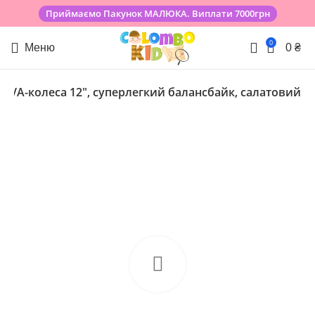
Приймаємо Пакунок МАЛЮКА. Виплати 7000грн
0
Меню
0
₴
 EVA-колеса 12″, суперлегкий балансбайк, салатовий