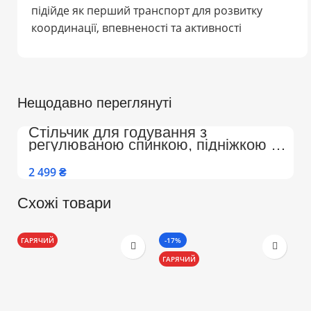
підійде як перший транспорт для розвитку
координації, впевненості та активності
Нещодавно переглянуті
Стільчик для годування з
регулюваною спинкою, підніжкою на
колесах Преміум (Бежево-Білий)
₴
Схожі товари
ГАРЯЧИЙ
-17%
-
ГАРЯЧИЙ
Г