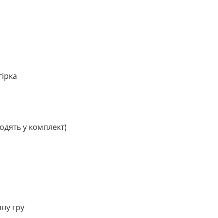
гірка
одять у комплект)
вну гру