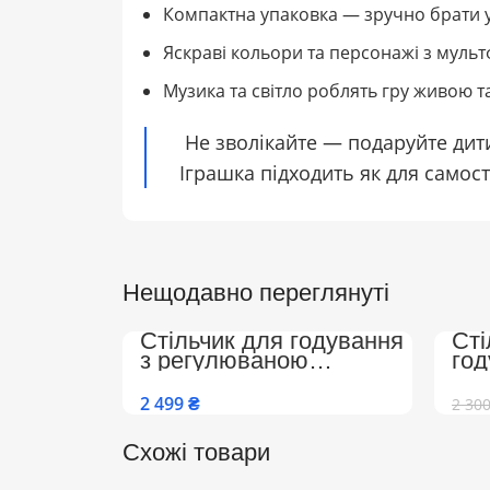
Компактна упаковка — зручно брати 
Яскраві кольори та персонажі з муль
Музика та світло роблять гру живою 
Не зволікайте — подаруйте дити
Іграшка підходить як для самості
Нещодавно переглянуті
Стільчик для годування
Сті
з регулюваною
го
спинкою, підніжкою на
Col
колесах Преміум
та 
₴
2 30
(Бежево-Білий)
спи
Схожі товари