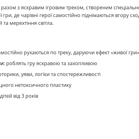
 разом з яскравим ігровим треком, створеним спеціальн
ї гри, де чарівні герої самостійно піднімаються вгору с
й та мерехтіння світла.
амостійно рухаються по треку, даруючи ефект «живої гри
и:
роблять гру яскравою та захопливою
торики, уяви, логіки та спостережливості
цного нетоксичного пластику
ітей від 3 років