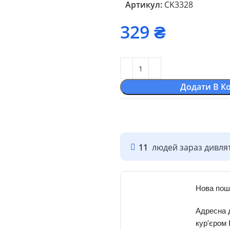
Артикул:
CK3328
₴
Додати В К
11
людей зараз дивлят
Нова пош
Адресна 
кур'єром