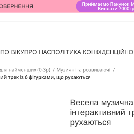
Приймаємо Пакунок 
ПОВЕРНЕННЯ
Виплати 7000г
 ПО ВІКУ
ПРО НАС
ПОЛІТИКА КОНФІДЕНЦІЙНО
 для найменших (0-3р)
Музичні та розвиваючі
ний трек із 6 фігурками, що рухаються
Весела музична 
інтерактивний т
рухаються