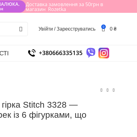
МАЛЮКА.
Доставка замовлення за 50грн в
рн
магазин Rozetka
0
Увійти / Зареєструватись
0
₴
+380666335135
СТІ
гірка Stitch 3328 —
рек із 6 фігурками, що