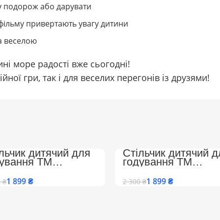
у подорож або дарувати
тфільму привертають увагу дитини
та веселою
ні море радості вже сьогодні!
йної гри, так і для веселих перегонів із друзями!
льчик дитячий для
Стільчик дитячий д
дування ТМ
годування ТМ
ombokid з підніжкою
Colombokid з підні
регульованою
та регульованою
1 899
₴
1 899
₴
0
₴
2 300
₴
нкою (CK-1692Beige)
спинкою (CK-1692)