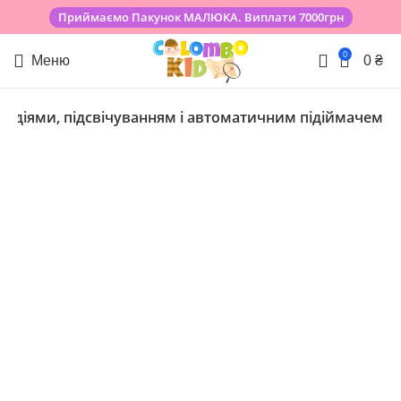
Приймаємо Пакунок МАЛЮКА. Виплати 7000грн
0
Меню
0
₴
елодіями, підсвічуванням і автоматичним підіймачем