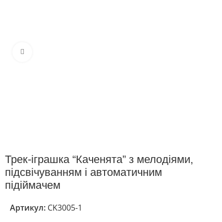
Клацніть, щоб збільшити
Трек-іграшка “Каченята” з мелодіями,
підсвічуванням і автоматичним
підіймачем
Артикул:
CK3005-1