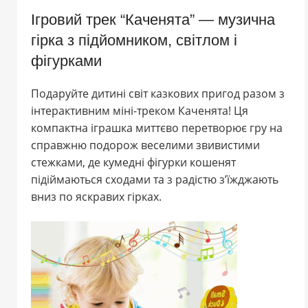
Ігровий трек “Каченята” — музична
гірка з підйомником, світлом і
фігурками
Подаруйте дитині світ казкових пригод разом з
інтерактивним міні-треком Каченята! Ця
компактна іграшка миттєво перетворює гру на
справжню подорож веселими звивистими
стежками, де кумедні фігурки кошенят
підіймаються сходами та з радістю з’їжджають
вниз по яскравих гірках.