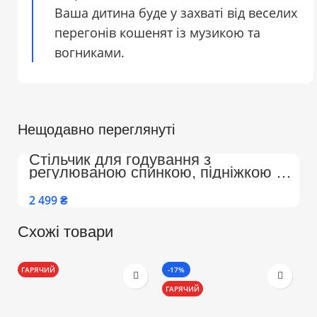
Ваша дитина буде у захваті від веселих
перегонів кошенят із музикою та
вогниками.
Нещодавно переглянуті
Стільчик для годування з
регулюваною спинкою, підніжкою на
колесах Преміум (Бежево-Білий)
₴
Схожі товари
ГАРЯЧИЙ
-17%
-
ГАРЯЧИЙ
Г