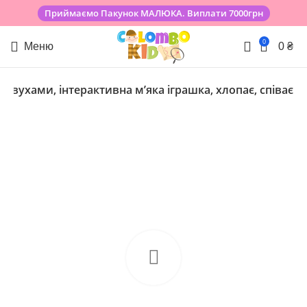
Приймаємо Пакунок МАЛЮКА. Виплати 7000грн
0
Меню
0
₴
є вухами, інтерактивна мʼяка іграшка, хлопає, співає