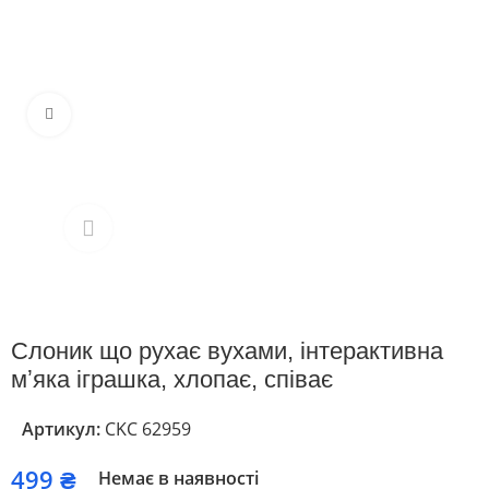
Клацніть, щоб збільшити
Слоник що рухає вухами, інтерактивна
мʼяка іграшка, хлопає, співає
Артикул:
CKC 62959
₴
Немає в наявності