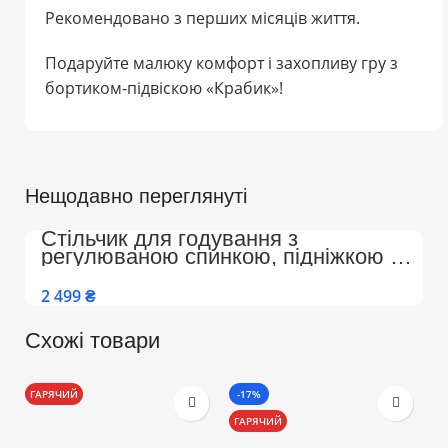
Рекомендовано з перших місяців життя.
Подаруйте малюку комфорт і захопливу гру з
бортиком-підвіскою «Крабик»!
Нещодавно переглянуті
Стільчик для годування з
регулюваною спинкою, підніжкою на
колесах Преміум (Бежево-Білий)
₴
Схожі товари
ГАРЯЧИЙ
-17%
-
ГАРЯЧИЙ
Г