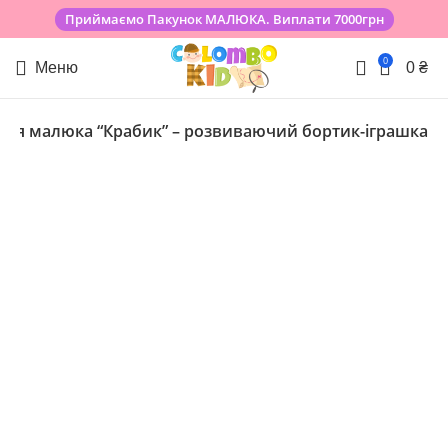
Приймаємо Пакунок МАЛЮКА. Виплати 7000грн
0
Меню
0
₴
 для малюка “Крабик” – розвиваючий бортик-іграшка