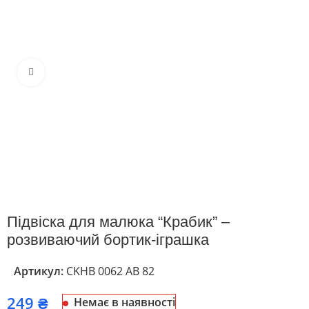
Клацніть, щоб збільшити
Підвіска для малюка “Крабик” –
розвиваючий бортик-іграшка
Артикул:
CKНВ 0062 АВ 82
₴
Немає в наявності