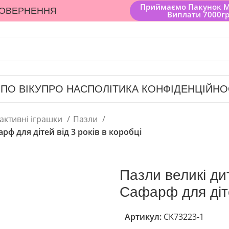
Приймаємо Пакунок 
ПОВЕРНЕННЯ
Виплати 7000г
 ПО ВІКУ
ПРО НАС
ПОЛІТИКА КОНФІДЕНЦІЙНО
рактивні іграшки
Пазли
ф для дітей від 3 років в коробці
Пазли великі ди
Сафарф для діте
Артикул:
CK73223-1