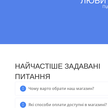
ЛЮБИТ
ВІК
Пі
ВІК
з 6 місяців до 3.5 років,
Від 3 років, від 1-3 років,
Від 2 років, 2.5 роки
НАЙЧАСТІШЕ ЗАДАВАНІ
ПИТАННЯ
Чому варто обрати наш магазин?
Які способи оплати доступні в магазині?