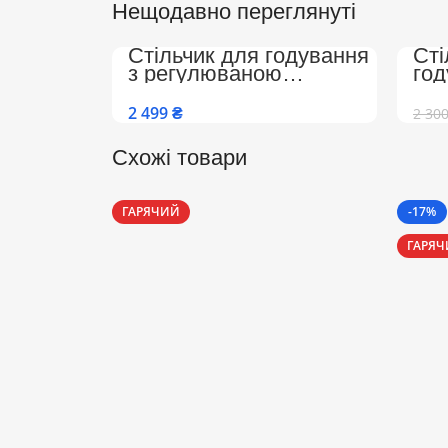
Нещодавно переглянуті
Стільчик для годування
Сті
з регулюваною
го
спинкою, підніжкою на
Col
колесах Преміум
та 
₴
2 30
(Бежево-Білий)
спи
Схожі товари
ГАРЯЧИЙ
-17%
ГАРЯ