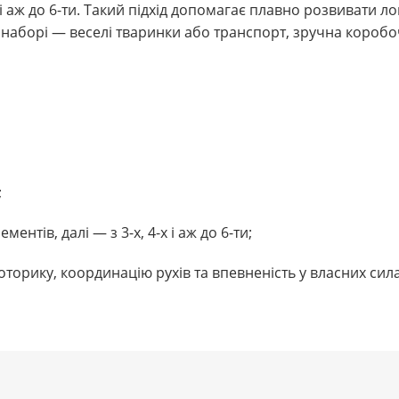
-х і аж до 6-ти. Такий підхід допомагає плавно розвивати л
 наборі — веселі тваринки або транспорт, зручна коробоч
;
ентів, далі — з 3-х, 4-х і аж до 6-ти;
оторику, координацію рухів та впевненість у власних сила