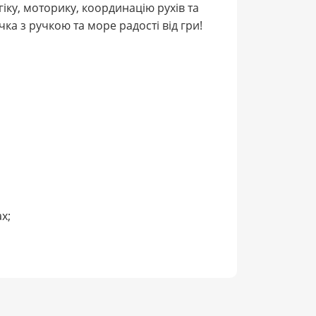
огіку, моторику, координацію рухів та
ка з ручкою та море радості від гри!
х;