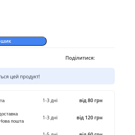
ошик
Поділитися:
ься цей продукт!
1-3 дні
від 80 грн
та
доставка
1-3 дні
від 120 грн
 Нова пошта
1-5 дні
від 60 грн