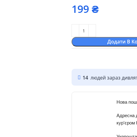
₴
Додати В К
14
людей зараз дивлят
Нова пош
Адресна 
кур'єром
Укрпошта