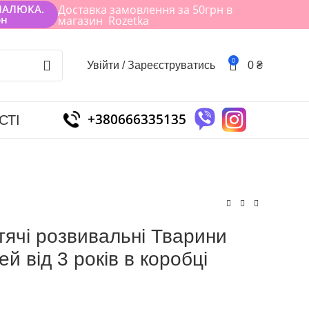
МАЛЮКА.
Доставка замовлення за 50грн в
рн
магазин Rozetka
0
Увійти / Зареєструватись
0
₴
+380666335135
СТІ
тячі розвивальні Тварини
й від 3 років в коробці