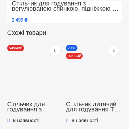
Стільчик для годування з
регулюваною спинкою, підніжкою на
колесах Преміум (Бежево-Білий)
₴
Схожі товари
ГАРЯЧИЙ
-17%
-
ГАРЯЧИЙ
Г
Стільчик для
Стільчик дитячий
С
годування з
для годування ТМ
д
регулюваною
Colombokid з
C
спинкою,
підніжкою та
п
В наявності
В наявності
підніжкою на
регульованою
р