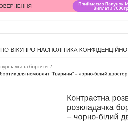
Приймаємо Пакунок 
ПОВЕРНЕННЯ
Виплати 7000г
 ПО ВІКУ
ПРО НАС
ПОЛІТИКА КОНФІДЕНЦІЙНО
шуршалки та бортики
бортик для немовлят “Тварини” – чорно-білий двосто
Контрастна роз
розкладачка бор
– чорно-білий 