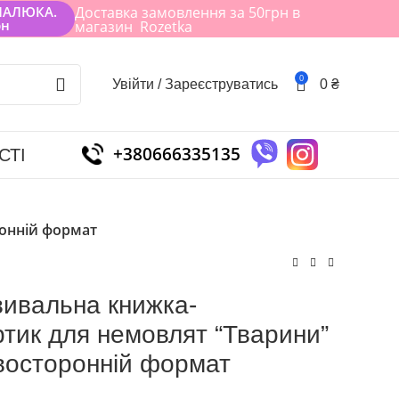
МАЛЮКА.
Доставка замовлення за 50грн в
рн
магазин Rozetka
0
Увійти / Зареєструватись
0
₴
+380666335135
СТІ
ронній формат
вивальна книжка-
тик для немовлят “Тварини”
двосторонній формат