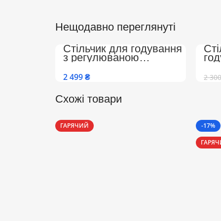
Нещодавно переглянуті
Стільчик для годування
Сті
з регулюваною
го
спинкою, підніжкою на
Col
колесах Преміум
та 
₴
2 30
(Бежево-Білий)
спи
Схожі товари
ГАРЯЧИЙ
-17%
ГАРЯ