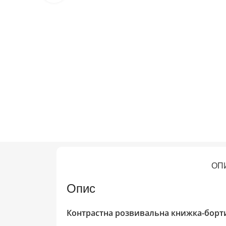
ОП
Опис
Контрастна розвивальна книжка-борти