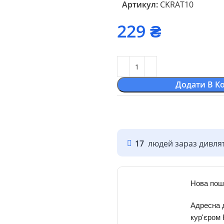
Артикул:
CKRAT10
₴
Додати В К
17
людей зараз дивлят
Нова пош
Адресна 
кур'єром