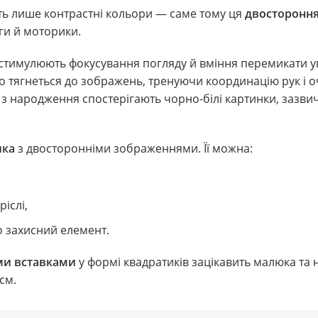
ть лише контрастні кольори — саме тому ця
двостороння
ги й моторики.
стимулюють фокусування погляду й вміння перемикати ува
но тягнеться до зображень, тренуючи координацію рук і о
і з народження спостерігають чорно-білі картинки, зазвич
ика
з двосторонніми зображеннями. Її можна:
ріслі,
о захисний елемент.
ми вставками
у формі квадратиків зацікавить малюка та 
см.