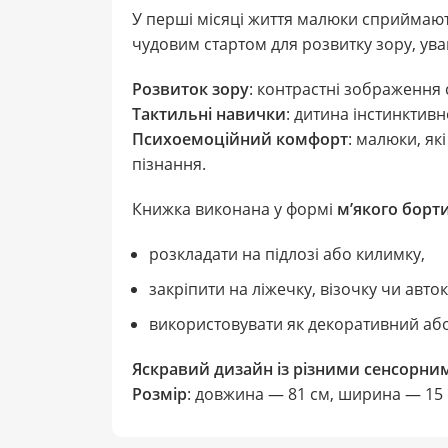
У перші місяці життя малюки сприймаю
чудовим стартом для розвитку зору, ува
Розвиток зору
: контрастні зображення 
Тактильні навички
: дитина інстинктив
Психоемоційний комфорт
: малюки, як
пізнання.
Книжка виконана у формі
м’якого борт
розкладати на підлозі або килимку,
закріпити на ліжечку, візочку чи авток
використовувати як декоративний аб
Яскравий дизайн із різними сенсорни
Розмір
: довжина — 81 см, ширина — 15 