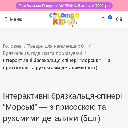
Приймаємо Пакунок МАЛЮКА. Виплати 7000грн
0
Меню
0
₴
Головна
Товари для найменших 0+
Брязкальця, підвіски та прорізувачі
Інтерактивні брязкальця-спінері “Морські” — з
присоскою та рухомими деталями (5шт)
Клацніть, щоб збільшити
Інтерактивні брязкальця-спінері
“Морські” — з присоскою та
рухомими деталями (5шт)