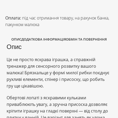
Оплата:
під час отримання товару, на рахунок банка,
пакунком малюка
ОПИС
ДОДАТКОВА ІНФОРМАЦІЯ
ОБМІН ТА ПОВЕРНЕННЯ
Опис
Це не просто яскрава іграшка, а справжній
тренажер для сенсорного розвитку вашого
малюка! Брязкальце у формі милої рибки поєднує
рухливі елементи, спінер і присоску, що робить
гру ще цікавішою.
Обертові лопаті з яскравими кульками
приваблюють увагу, а зручна присоска дозволяє
кріпити іграшку на гладкі поверхні — від столу до
плитки у ванній. Це варіант для занять як удома,