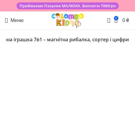
Приймаємо Пакунок МАЛЮКА. Виплати 7000грн
0
Меню
0
₴
в’яна іграшка 7в1 – магнітна рибалка, сортер і цифри