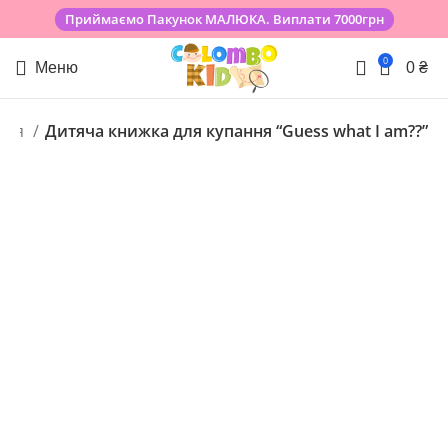
Приймаємо Пакунок МАЛЮКА. Виплати 7000грн
0
Меню
0
₴
ання
Дитяча книжка для купання “Guess what I am??”