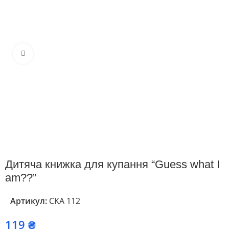
Клацніть, щоб збільшити
Дитяча книжка для купання “Guess what I
am??”
Артикул:
CKА 112
₴