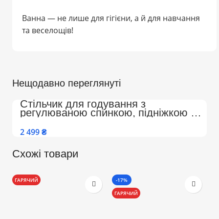
Ванна — не лише для гігієни, а й для навчання
та веселощів!
Нещодавно переглянуті
Стільчик для годування з
регулюваною спинкою, підніжкою на
колесах Преміум (Бежево-Білий)
₴
Схожі товари
ГАРЯЧИЙ
-17%
-
ГАРЯЧИЙ
Г