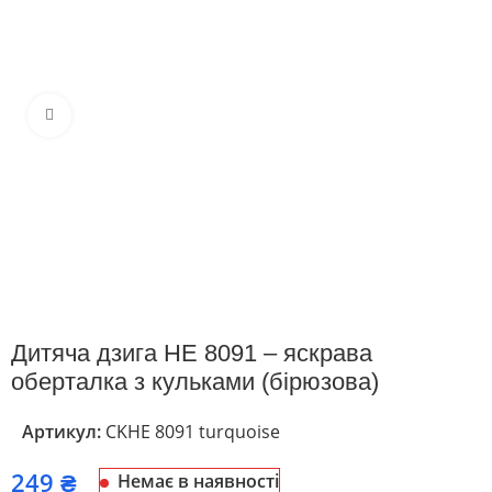
Клацніть, щоб збільшити
Дитяча дзига HE 8091 – яскрава
оберталка з кульками (бірюзова)
Артикул:
CKHE 8091 turquoise
₴
Немає в наявності