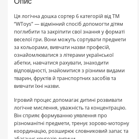
Опис
Ця логічна дошка сортер 6 категорій від ТМ
“WToys” — відмінний спосіб допомогти дітям
поглибити та закріпити свої знання у форматі
веселої гри. Вони можуть сортувати предмети
за кольорами, вивчати назви професій,
ознайомлюватися з літерами української
абетки, навчатися рахувати, знаходити
відповідності, знайомитися з різними видами
тварин, фруктів й транспортних засобів та
вивчати їхні назви.
Ігровий процес допомагає дитині розвивати
логічне мислення, уважність та концентрацію.
Він сприяє формуванню уявлення про
різноманітні предмети, тренує зорово-моторну
координацію, розширює словниковий запас та
збагачує кругозір дитини.