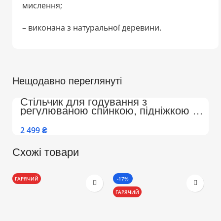
мислення;
– виконана з натуральної деревини.
Нещодавно переглянуті
Стільчик для годування з
регулюваною спинкою, підніжкою на
колесах Преміум (Бежево-Білий)
₴
Схожі товари
ГАРЯЧИЙ
-17%
-
ГАРЯЧИЙ
Г