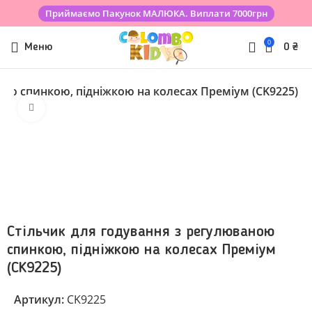
Приймаємо Пакунок МАЛЮКА. Виплати 7000грн
0
Меню
0
₴
ною спинкою, підніжкою на колесах Преміум (СK9225)
Клацніть, щоб збільшити
Стільчик для годування з регулюваною
спинкою, підніжкою на колесах Преміум
(СK9225)
Артикул:
СK9225