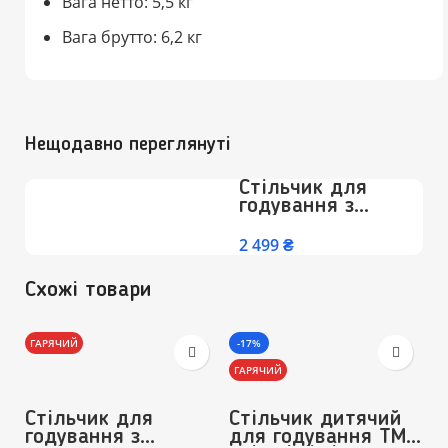
Вага нетто: 5,5 кг
Вага брутто: 6,2 кг
Нещодавно переглянуті
Стільчик для
годування з
регулюваною
спинкою,
₴
підніжкою на
колесах Преміум
Схожі товари
(Бежево-Білий)
ГАРЯЧИЙ
-17%
-
ГАРЯЧИЙ
Г
Стільчик для
Стільчик дитячий
С
годування з
для годування ТМ
д