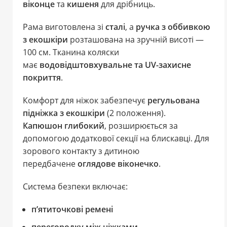
віконце
та
кишеня
для дрібниць.
Рама виготовлена зі
сталі
, а
ручка з оббивкою
з екошкіри
розташована на зручній висоті —
100 см. Тканина коляски
має
водовідштовхувальне та UV-захисне
покриття
.
Комфорт для ніжок забезпечує
регульована
підніжка з екошкіри
(2 положення).
Капюшон глибокий
, розширюється за
допомогою додаткової секції на блискавці. Для
зорового контакту з дитиною
передбачене
оглядове віконечко
.
Система безпеки включає:
п’ятиточкові ремені
перегородку між ніжками