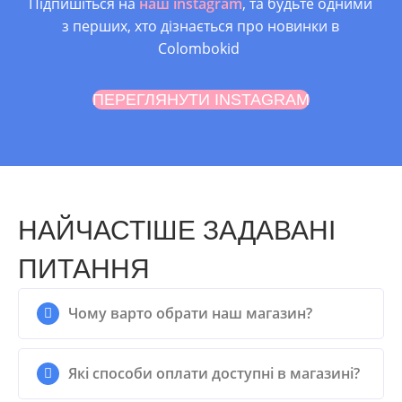
Підпишіться на
наш instagram
, та будьте одними
3.5 років, Від 3 років,
з перших, хто дізнається про новинки в
2.5 роки
Colombokid
ПЕРЕГЛЯНУТИ INSTAGRAM
НАЙЧАСТІШЕ ЗАДАВАНІ
ПИТАННЯ
Чому варто обрати наш магазин?
Які способи оплати доступні в магазині?