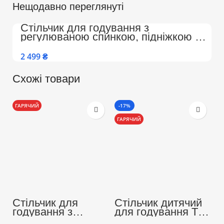
Нещодавно переглянуті
Стільчик для годування з
регулюваною спинкою, підніжкою на
колесах Преміум (Бежево-Білий)
₴
Схожі товари
ГАРЯЧИЙ
-17%
-
ГАРЯЧИЙ
Г
Стільчик для
Стільчик дитячий
С
годування з
для годування ТМ
д
регулюваною
Colombokid з
C