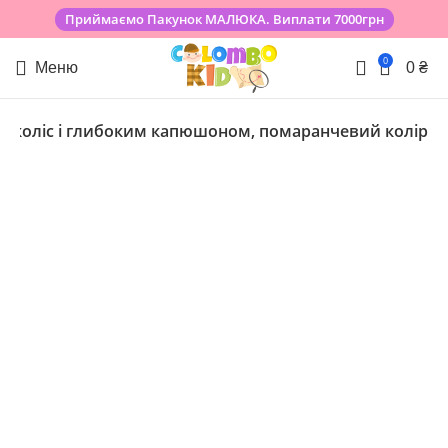
Приймаємо Пакунок МАЛЮКА. Виплати 7000грн
0
Меню
0
₴
ям коліс і глибоким капюшоном, помаранчевий колір