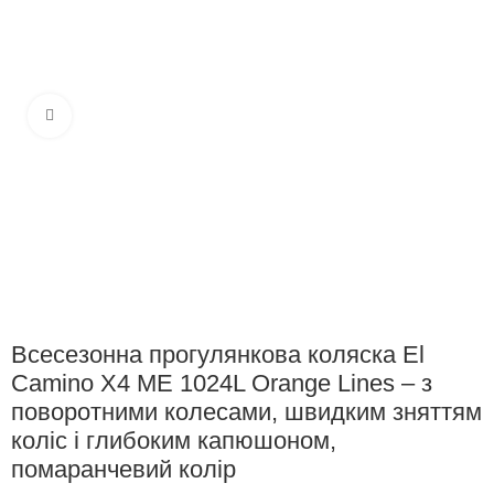
Клацніть, щоб збільшити
Всесезонна прогулянкова коляска El
Camino X4 ME 1024L Orange Lines – з
поворотними колесами, швидким зняттям
коліс і глибоким капюшоном,
помаранчевий колір